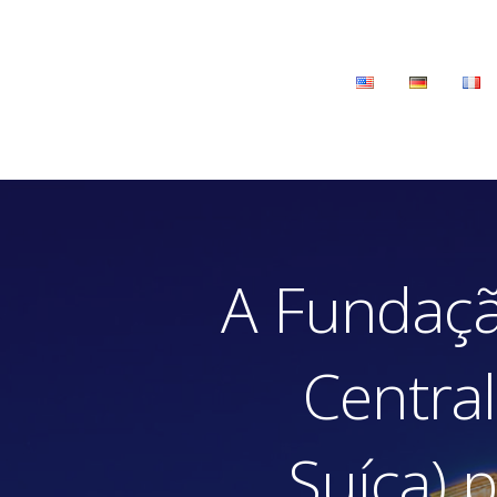
 Central
A Fundaç
Central
Suíça) 