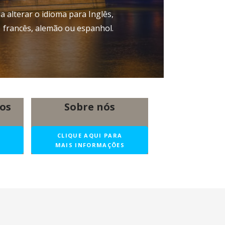
 alterar o idioma para Inglês,
francês, alemão ou espanhol.
os
Sobre nós
CLIQUE AQUI PARA
S
MAIS INFORMAÇÕES