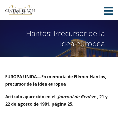
Saltar
al
Fundación Europa Central
contenido
ZÜRICH, SWITZERLAND
Hantos: Precursor de la
idea europea
EUROPA UNIDA—En memoria de Elémer Hantos,
precursor de la idea europea
Artículo aparecido en el
Journal de Genève
, 21 y
22 de agosto de 1981, página 25.